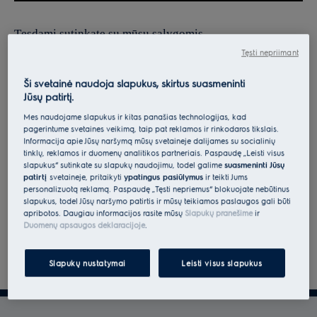
Tęsdami sutinkate su mūsų sąlygomis.
Tęsti nepriimant
Norėdami gauti informacijos apie tai, kaip tvarkome jūsų
asmens duomenis, peržiūrėkite mūsų duomenų apsaugos
Ši svetainė naudoja slapukus, skirtus suasmeninti
Jūsų patirtį.
deklaraciją.
Mes naudojame slapukus ir kitas panašias technologijas, kad
pagerintume svetainės veikimą, taip pat reklamos ir rinkodaros tikslais.
Informacija apie Jūsų naršymą mūsų svetainėje dalijamės su socialinių
tinklų, reklamos ir duomenų analitikos partneriais. Paspaudę „Leisti visus
slapukus“ sutinkate su slapukų naudojimu, todėl galime
suasmeninti Jūsų
patirtį
svetainėje, pritaikyti
ypatingus pasiūlymus
ir teikti Jums
personalizuotą reklamą. Paspaudę „Tęsti nepriėmus“ blokuojate nebūtinus
slapukus, todėl Jūsų naršymo patirtis ir mūsų teikiamos paslaugos gali būti
apribotos. Daugiau informacijos rasite mūsų
Slapukų pranešime
ir
Duomenų apsaugos deklaracijoje
.
Slapukų nustatymai
Leisti visus slapukus