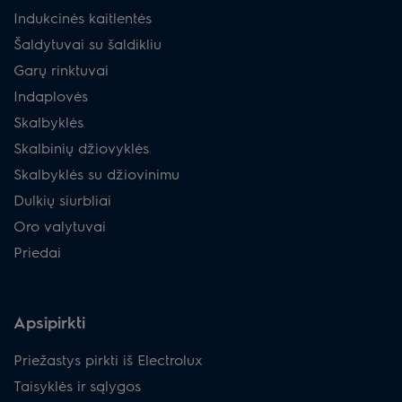
Indukcinės kaitlentės
Šaldytuvai su šaldikliu
Garų rinktuvai
Indaplovės
Skalbyklės
Skalbinių džiovyklės
Skalbyklės su džiovinimu
Dulkių siurbliai
Oro valytuvai
Priedai
Apsipirkti
Priežastys pirkti iš Electrolux
Taisyklės ir sąlygos