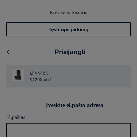
Garantuota ramybė
Krepšelis
Krepšelis tuščias
Paieška
0
Menu
Tęsti apsipirkimą
Prisijungti
LFV446K
942051607
Įveskite el.pašto adresą
El.paštas