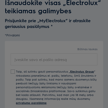
Išnaudokite visas „Electrolux“
teikiamas galimybes
Prisijunkite prie „MyElectrolux“ ir atraskite
geriausius pasiūlymus
*
*Privalomi
Būtinas laukas
Įveskite savo el.pašto adresą
Taip, aš sutinku gauti personalizuotus „
Electrolux Group
“
rinkodaros pranešimus el. paštu, telefonu, SMS žinutėmis ir
paštu. Taip pat sutinku, kad mano asmens duomenys būtų
perduoti trečiųjų šalių tinklams ir naudojami
personalizuotoms reklamoms trečiųjų šalių svetainėse ir
socialinės žiniasklaidos platformose. Savo sutikimus galiu
bet kada atšaukti. Patvirtinu, kad man yra 18 metų arba
daugiau. Išsamesnę informaciją rasite mūsų duomenų
privatumo pareiškime
.