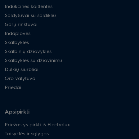
Indukcinės kaitlentės
Šaldytuvai su šaldikliu
Garų rinktuvai
Indaplovės
Skalbyklės
Skalbinių džiovyklės
Skalbyklės su džiovinimu
Dulkių siurbliai
Oro valytuvai
Priedai
Apsipirkti
Priežastys pirkti iš Electrolux
Taisyklės ir sąlygos