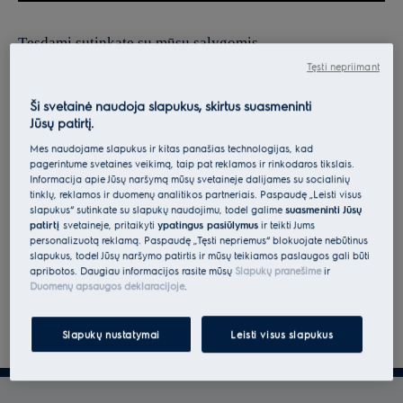
Tęsdami sutinkate su mūsų sąlygomis.
Tęsti nepriimant
Norėdami gauti informacijos apie tai, kaip tvarkome jūsų
asmens duomenis, peržiūrėkite mūsų duomenų apsaugos
Ši svetainė naudoja slapukus, skirtus suasmeninti
Jūsų patirtį.
deklaraciją.
Mes naudojame slapukus ir kitas panašias technologijas, kad
pagerintume svetainės veikimą, taip pat reklamos ir rinkodaros tikslais.
Informacija apie Jūsų naršymą mūsų svetainėje dalijamės su socialinių
tinklų, reklamos ir duomenų analitikos partneriais. Paspaudę „Leisti visus
slapukus“ sutinkate su slapukų naudojimu, todėl galime
suasmeninti Jūsų
patirtį
svetainėje, pritaikyti
ypatingus pasiūlymus
ir teikti Jums
personalizuotą reklamą. Paspaudę „Tęsti nepriėmus“ blokuojate nebūtinus
slapukus, todėl Jūsų naršymo patirtis ir mūsų teikiamos paslaugos gali būti
apribotos. Daugiau informacijos rasite mūsų
Slapukų pranešime
ir
Duomenų apsaugos deklaracijoje
.
Slapukų nustatymai
Leisti visus slapukus