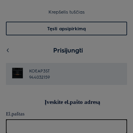
Garantuota ramybė
Krepšelis
Krepšelis tuščias
Paieška
0
Menu
Tęsti apsipirkimą
Prisijungti
KOEAP3ST
944032159
Įveskite el.pašto adresą
El.paštas