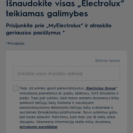
Išnaudokite visas „Electrolux“
teikiamas galimybes
Prisijunkite prie „MyElectrolux“ ir atraskite
geriausius pasiūlymus
*
*Privalomi
Būtinas laukas
Įveskite savo el.pašto adresą
Taip, aš sutinku gauti personalizuotus „
Electrolux Group
“
rinkodaros pranešimus el. paštu, telefonu, SMS žinutėmis ir
paštu. Taip pat sutinku, kad mano asmens duomenys būtų
perduoti trečiųjų šalių tinklams ir naudojami
personalizuotoms reklamoms trečiųjų šalių svetainėse ir
socialinės žiniasklaidos platformose. Savo sutikimus galiu
bet kada atšaukti. Patvirtinu, kad man yra 18 metų arba
daugiau. Išsamesnę informaciją rasite mūsų duomenų
privatumo pareiškime
.