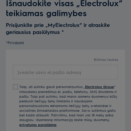
Išnaudokite visas „Electrolux“
teikiamas galimybes
Prisijunkite prie „MyElectrolux“ ir atraskite
geriausius pasiūlymus
*
*Privalomi
Būtinas laukas
Įveskite savo el.pašto adresą
Taip, aš sutinku gauti personalizuotus „
Electrolux Group
“
rinkodaros pranešimus el. paštu, telefonu, SMS žinutėmis ir
paštu. Taip pat sutinku, kad mano asmens duomenys būtų
perduoti trečiųjų šalių tinklams ir naudojami
personalizuotoms reklamoms trečiųjų šalių svetainėse ir
socialinės žiniasklaidos platformose. Savo sutikimus galiu
bet kada atšaukti. Patvirtinu, kad man yra 18 metų arba
daugiau. Išsamesnę informaciją rasite mūsų duomenų
privatumo pareiškime
.