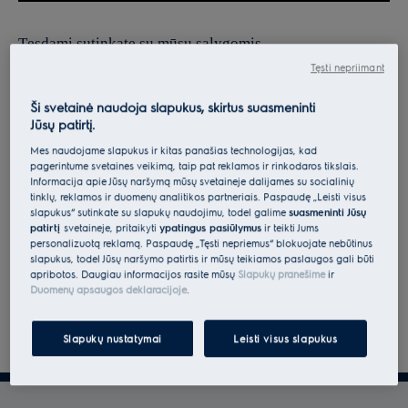
Tęsdami sutinkate su mūsų sąlygomis.
Tęsti nepriimant
Norėdami gauti informacijos apie tai, kaip tvarkome jūsų
asmens duomenis, peržiūrėkite mūsų duomenų apsaugos
Ši svetainė naudoja slapukus, skirtus suasmeninti
Jūsų patirtį.
deklaraciją.
Mes naudojame slapukus ir kitas panašias technologijas, kad
pagerintume svetainės veikimą, taip pat reklamos ir rinkodaros tikslais.
Informacija apie Jūsų naršymą mūsų svetainėje dalijamės su socialinių
tinklų, reklamos ir duomenų analitikos partneriais. Paspaudę „Leisti visus
slapukus“ sutinkate su slapukų naudojimu, todėl galime
suasmeninti Jūsų
patirtį
svetainėje, pritaikyti
ypatingus pasiūlymus
ir teikti Jums
personalizuotą reklamą. Paspaudę „Tęsti nepriėmus“ blokuojate nebūtinus
slapukus, todėl Jūsų naršymo patirtis ir mūsų teikiamos paslaugos gali būti
apribotos. Daugiau informacijos rasite mūsų
Slapukų pranešime
ir
Duomenų apsaugos deklaracijoje
.
Slapukų nustatymai
Leisti visus slapukus