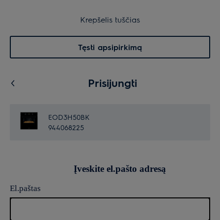
30 dienų grąžinimas
Krepšelis
Krepšelis tuščias
Paieška
0
Menu
Tęsti apsipirkimą
Prisijungti
EOD3H50BK
944068225
Įveskite el.pašto adresą
El.paštas