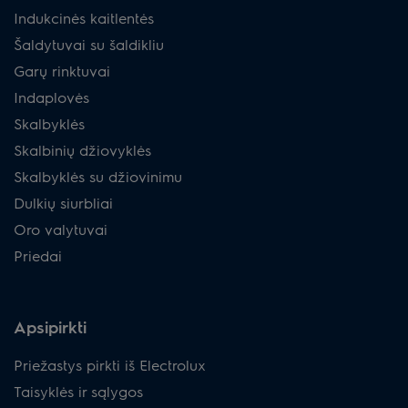
Indukcinės kaitlentės
Šaldytuvai su šaldikliu
Garų rinktuvai
Indaplovės
Skalbyklės
Skalbinių džiovyklės
Skalbyklės su džiovinimu
Dulkių siurbliai
Oro valytuvai
Priedai
Apsipirkti
Priežastys pirkti iš Electrolux
Taisyklės ir sąlygos