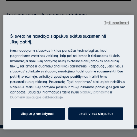
Tęsdami sutinkate su mūsų sąlygomis.
Tęsti nepriimant
Norėdami gauti informacijos apie tai, kaip tvarkome jūsų
asmens duomenis, peržiūrėkite mūsų duomenų apsaugos
Ši svetainė naudoja slapukus, skirtus suasmeninti
Jūsų patirtį.
deklaraciją.
Mes naudojame slapukus ir kitas panašias technologijas, kad
pagerintume svetainės veikimą, taip pat reklamos ir rinkodaros tikslais.
Informacija apie Jūsų naršymą mūsų svetainėje dalijamės su socialinių
tinklų, reklamos ir duomenų analitikos partneriais. Paspaudę „Leisti visus
slapukus“ sutinkate su slapukų naudojimu, todėl galime
suasmeninti Jūsų
patirtį
svetainėje, pritaikyti
ypatingus pasiūlymus
ir teikti Jums
personalizuotą reklamą. Paspaudę „Tęsti nepriėmus“ blokuojate nebūtinus
slapukus, todėl Jūsų naršymo patirtis ir mūsų teikiamos paslaugos gali būti
apribotos. Daugiau informacijos rasite mūsų
Slapukų pranešime
ir
Duomenų apsaugos deklaracijoje
.
Slapukų nustatymai
Leisti visus slapukus