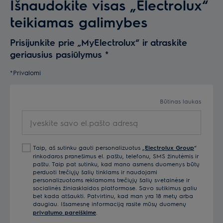
Išnaudokite visas „Electrolux“
teikiamas galimybes
Prisijunkite prie „MyElectrolux“ ir atraskite
geriausius pasiūlymus
*
*Privalomi
Būtinas laukas
Įveskite savo el.pašto adresą
Taip, aš sutinku gauti personalizuotus „
Electrolux Group
“
rinkodaros pranešimus el. paštu, telefonu, SMS žinutėmis ir
paštu. Taip pat sutinku, kad mano asmens duomenys būtų
perduoti trečiųjų šalių tinklams ir naudojami
personalizuotoms reklamoms trečiųjų šalių svetainėse ir
socialinės žiniasklaidos platformose. Savo sutikimus galiu
bet kada atšaukti. Patvirtinu, kad man yra 18 metų arba
daugiau. Išsamesnę informaciją rasite mūsų duomenų
privatumo pareiškime
.