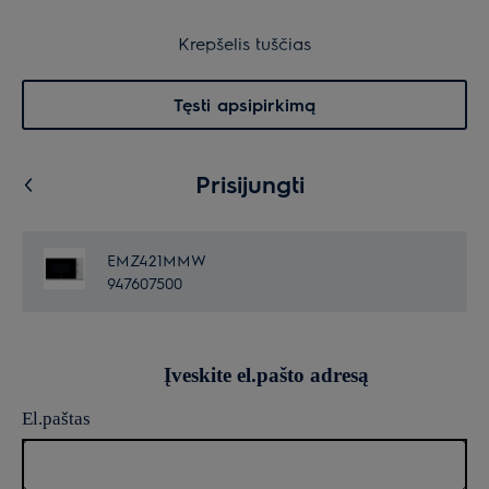
30 dienų grąžinimas
Krepšelis
Krepšelis tuščias
Paieška
0
Menu
Tęsti apsipirkimą
Prisijungti
EMZ421MMW
947607500
Įveskite el.pašto adresą
El.paštas