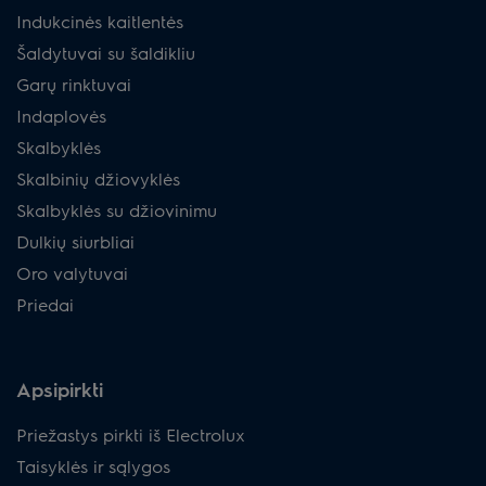
Indukcinės kaitlentės
Šaldytuvai su šaldikliu
Garų rinktuvai
Indaplovės
Skalbyklės
Skalbinių džiovyklės
Skalbyklės su džiovinimu
Dulkių siurbliai
Oro valytuvai
Priedai
Apsipirkti
Priežastys pirkti iš Electrolux
Taisyklės ir sąlygos