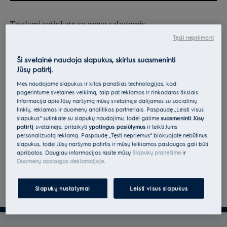
Tęsdami sutinkate su mūsų sąlygomis.
Tęsti nepriimant
Norėdami gauti informacijos apie tai, kaip tvarkome jūsų
asmens duomenis, peržiūrėkite mūsų duomenų apsaugos
Ši svetainė naudoja slapukus, skirtus suasmeninti
Jūsų patirtį.
deklaraciją.
Mes naudojame slapukus ir kitas panašias technologijas, kad
pagerintume svetainės veikimą, taip pat reklamos ir rinkodaros tikslais.
Informacija apie Jūsų naršymą mūsų svetainėje dalijamės su socialinių
tinklų, reklamos ir duomenų analitikos partneriais. Paspaudę „Leisti visus
slapukus“ sutinkate su slapukų naudojimu, todėl galime
suasmeninti Jūsų
patirtį
svetainėje, pritaikyti
ypatingus pasiūlymus
ir teikti Jums
personalizuotą reklamą. Paspaudę „Tęsti nepriėmus“ blokuojate nebūtinus
slapukus, todėl Jūsų naršymo patirtis ir mūsų teikiamos paslaugos gali būti
apribotos. Daugiau informacijos rasite mūsų
Slapukų pranešime
ir
Duomenų apsaugos deklaracijoje
.
Slapukų nustatymai
Leisti visus slapukus