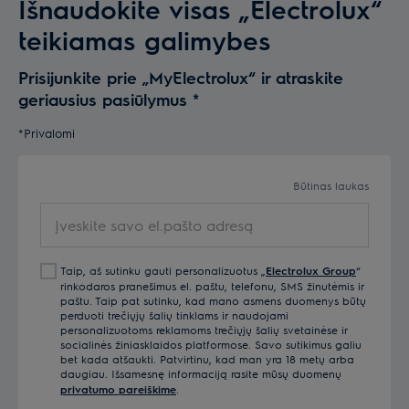
Išnaudokite visas „Electrolux“
teikiamas galimybes
Prisijunkite prie „MyElectrolux“ ir atraskite
geriausius pasiūlymus
*
*Privalomi
Būtinas laukas
Įveskite savo el.pašto adresą
Taip, aš sutinku gauti personalizuotus „
Electrolux Group
“
rinkodaros pranešimus el. paštu, telefonu, SMS žinutėmis ir
paštu. Taip pat sutinku, kad mano asmens duomenys būtų
perduoti trečiųjų šalių tinklams ir naudojami
personalizuotoms reklamoms trečiųjų šalių svetainėse ir
socialinės žiniasklaidos platformose. Savo sutikimus galiu
bet kada atšaukti. Patvirtinu, kad man yra 18 metų arba
daugiau. Išsamesnę informaciją rasite mūsų duomenų
privatumo pareiškime
.