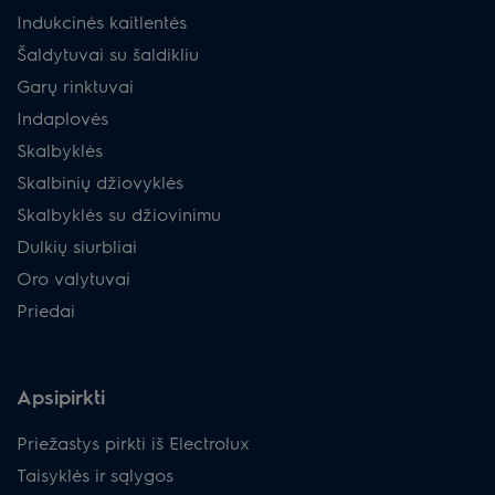
Indukcinės kaitlentės
Šaldytuvai su šaldikliu
Garų rinktuvai
Indaplovės
Skalbyklės
Skalbinių džiovyklės
Skalbyklės su džiovinimu
Dulkių siurbliai
Oro valytuvai
Priedai
Apsipirkti
Priežastys pirkti iš Electrolux
Taisyklės ir sąlygos