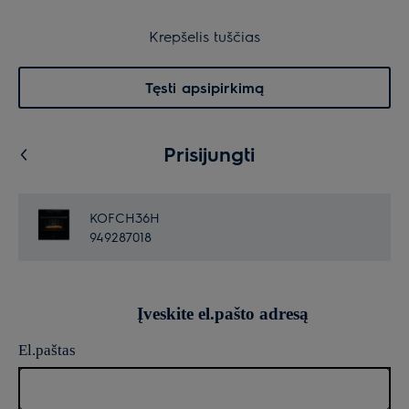
Garantuota ramybė
Krepšelis
Krepšelis tuščias
Paieška
0
Menu
Tęsti apsipirkimą
Prisijungti
KOFCH36H
949287018
Įveskite el.pašto adresą
El.paštas