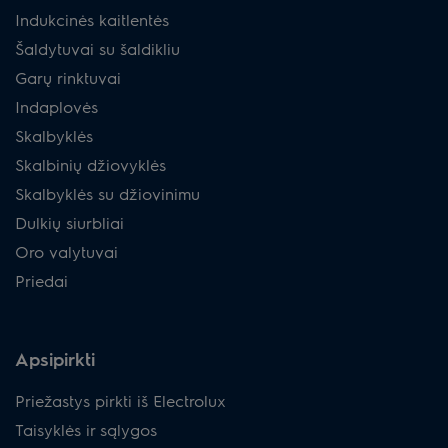
Indukcinės kaitlentės
Šaldytuvai su šaldikliu
Garų rinktuvai
Indaplovės
Skalbyklės
Skalbinių džiovyklės
Skalbyklės su džiovinimu
Dulkių siurbliai
Oro valytuvai
Priedai
Apsipirkti
Priežastys pirkti iš Electrolux
Taisyklės ir sąlygos