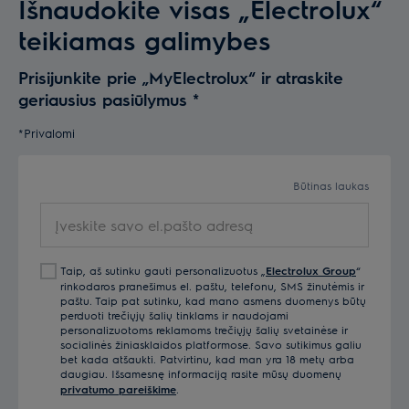
Išnaudokite visas „Electrolux“
teikiamas galimybes
Prisijunkite prie „MyElectrolux“ ir atraskite
geriausius pasiūlymus
*
*Privalomi
Būtinas laukas
Įveskite savo el.pašto adresą
Taip, aš sutinku gauti personalizuotus „
Electrolux Group
“
rinkodaros pranešimus el. paštu, telefonu, SMS žinutėmis ir
paštu. Taip pat sutinku, kad mano asmens duomenys būtų
perduoti trečiųjų šalių tinklams ir naudojami
personalizuotoms reklamoms trečiųjų šalių svetainėse ir
socialinės žiniasklaidos platformose. Savo sutikimus galiu
bet kada atšaukti. Patvirtinu, kad man yra 18 metų arba
daugiau. Išsamesnę informaciją rasite mūsų duomenų
privatumo pareiškime
.