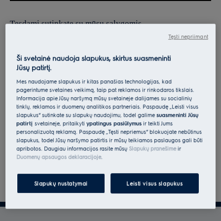
Tęsdami sutinkate su mūsų sąlygomis.
Tęsti nepriimant
Norėdami gauti informacijos apie tai, kaip tvarkome jūsų
asmens duomenis, peržiūrėkite mūsų duomenų apsaugos
Ši svetainė naudoja slapukus, skirtus suasmeninti
Jūsų patirtį.
deklaraciją.
Mes naudojame slapukus ir kitas panašias technologijas, kad
pagerintume svetainės veikimą, taip pat reklamos ir rinkodaros tikslais.
Informacija apie Jūsų naršymą mūsų svetainėje dalijamės su socialinių
tinklų, reklamos ir duomenų analitikos partneriais. Paspaudę „Leisti visus
slapukus“ sutinkate su slapukų naudojimu, todėl galime
suasmeninti Jūsų
patirtį
svetainėje, pritaikyti
ypatingus pasiūlymus
ir teikti Jums
personalizuotą reklamą. Paspaudę „Tęsti nepriėmus“ blokuojate nebūtinus
slapukus, todėl Jūsų naršymo patirtis ir mūsų teikiamos paslaugos gali būti
apribotos. Daugiau informacijos rasite mūsų
Slapukų pranešime
ir
Duomenų apsaugos deklaracijoje
.
Slapukų nustatymai
Leisti visus slapukus