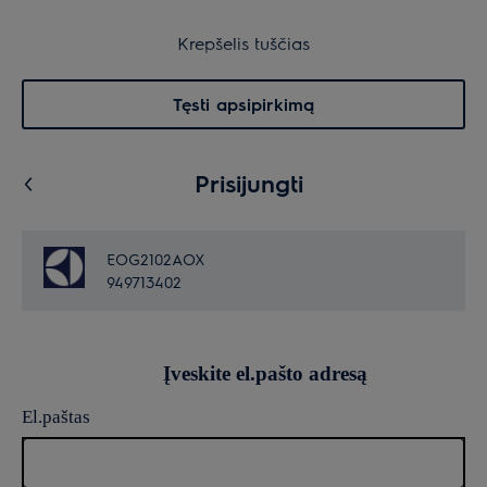
30 dienų grąžinimas
Krepšelis
Krepšelis tuščias
Paieška
0
Menu
Tęsti apsipirkimą
Prisijungti
EOG2102AOX
949713402
Įveskite el.pašto adresą
El.paštas